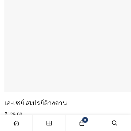
เอ-เซย์ สเปรย์ล้างจาน
฿
129.00
0
สเปรย์ล้างจานเอ-เซย์ (A-Sei Dish Washing Spray) กลิ่น ส้มยูซุ