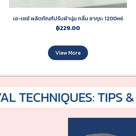
ไม้
เอ-เซย์ ผลิตภัณฑ์ปรับผ้านุ่ม กลิ่น ซากุระ 1200ml
ลามิเนต
฿
229.00
หนัง
กระจก
View More
อะคริลิค
ทองเหลือง
สแตนเลส
เหล็ก
เทฟล่อน
เซรามิก