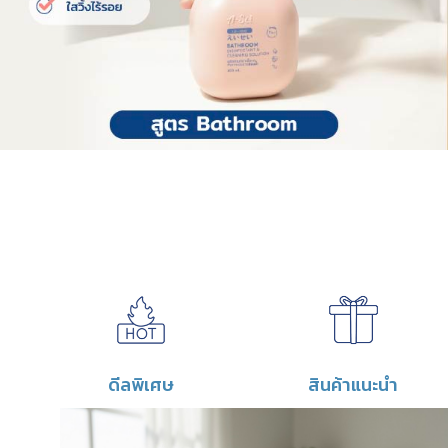
หมากฝรั่ง
สนิม
ยาทาเล็บ
ปากกาเมจิก
ไขมันฝังแน่น
ตะกรันน้ำ/คราบน้ำ
เชื้อราดำ
เชื้อรา
ปัสสาวะ/อุจาระ
ดีลพิเศษ
สินค้าแนะนำ
น้ำตาเทียน