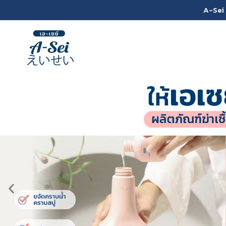
A-Sei 
ฝุ่นละออง
แป้ง
มัน/ไขมัน
เหนียว
ครีมโลชั่น
คราบสบู่