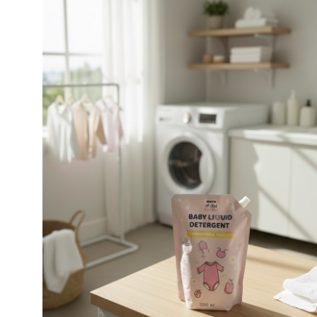
โทนเนอร์
สีเทียน
กาว
ฝุ่นละออง
แป้ง
มัน/ไขมัน
เหนียว
ครีมโลชั่น
คราบสบู่
หมากฝรั่ง