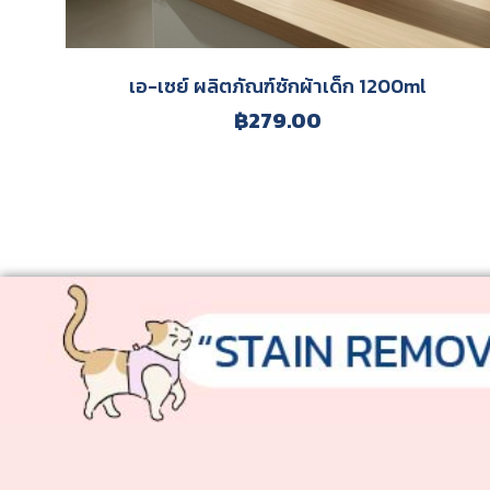
สนิม
ยาทาเล็บ
เอ-เซย์ ผลิตภัณฑ์ซักผ้าเด็ก 1200ml
฿
279.00
ปากกาเมจิก
ไขมันฝังแน่น
ตะกรันน้ำ/คราบน้ำ
เชื้อราดำ
เชื้อรา
ปัสสาวะ/อุจาระ
น้ำตาเทียน
โทนเนอร์