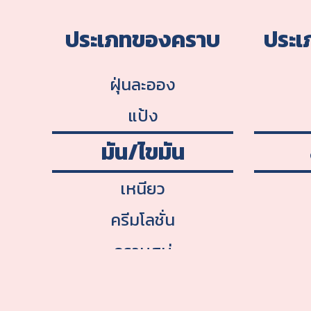
สีเทียน
ประเภทของคราบ
ประเ
กาว
ฝุ่นละออง
แป้ง
มัน/ไขมัน
เหนียว
ครีมโลชั่น
คราบสบู่
หมากฝรั่ง