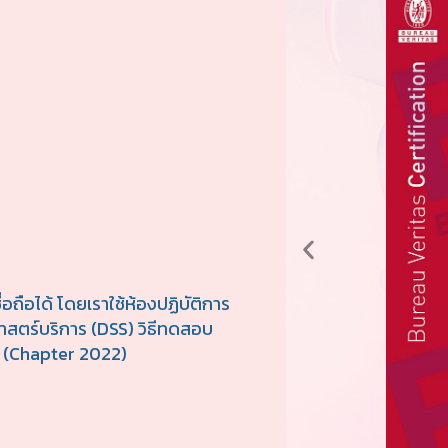
กระจก
อะคริลิค
ทองเหลือง
สแตนเลส
เหล็ก
เทฟล่อน
เซรามิก
ถือได้ โดยเราใช้ห้องปฏิบัติการ
ไวนิล
ตร์บริการ (DSS) วิธีทดสอบ
 (Chapter 2022)
โครเมียม
แกรนิต