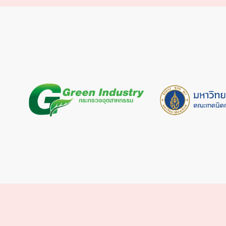
สนิม
ยาทาเล็บ
ปากกาเมจิก
ไขมันฝังแน่น
ตะกรันน้ำ/คราบน้ำ
เชื้อราดำ
เชื้อรา
ปัสสาวะ/อุจาระ
น้ำตาเทียน
โทนเนอร์