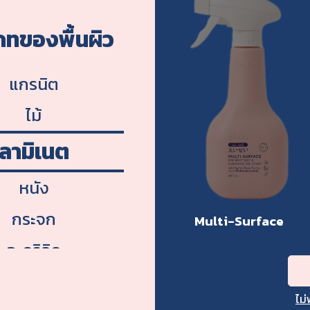
ไวนิล
ภทของพื้นผิว
โครเมียม
แกรนิต
ไม้
ลามิเนต
หนัง
กระจก
Multi-Surface
อะคริลิค
ทองเหลือง
ไม่