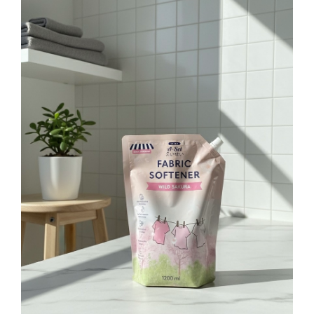
กระจก
อะคริลิค
ทองเหลือง
สแตนเลส
เหล็ก
เทฟล่อน
เซรามิก
ไวนิล
โครเมียม
แกรนิต