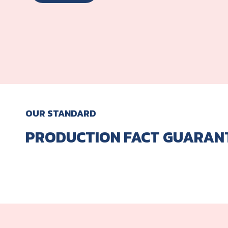
ยาทาเล็บ
ปากกาเมจิก
ไขมันฝังแน่น
ตะกรันน้ำ/คราบน้ำ
เชื้อราดำ
OUR STANDARD
เชื้อรา
PRODUCTION FACT GUARAN
ปัสสาวะ/อุจาระ
น้ำตาเทียน
โทนเนอร์
สีเทียน