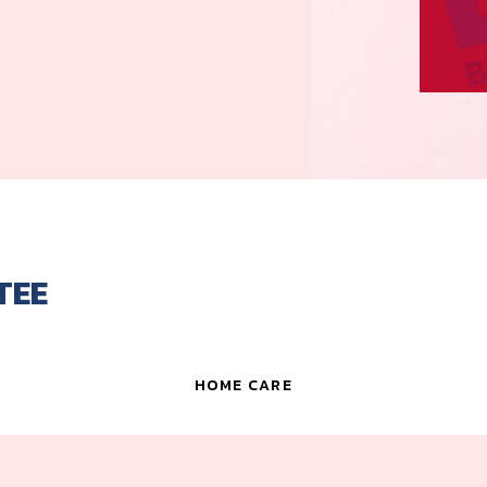
ไม้
ลามิเนต
หนัง
กระจก
อะคริลิค
ทองเหลือง
TEE
สแตนเลส
เหล็ก
HOME CARE
เทฟล่อน
เซรามิก