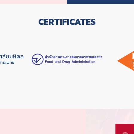
สแตนเลส
เหล็ก
CERTIFICATES
เทฟล่อน
เซรามิก
ไวนิล
โครเมียม
แกรนิต
ไม้
ลามิเนต
หนัง