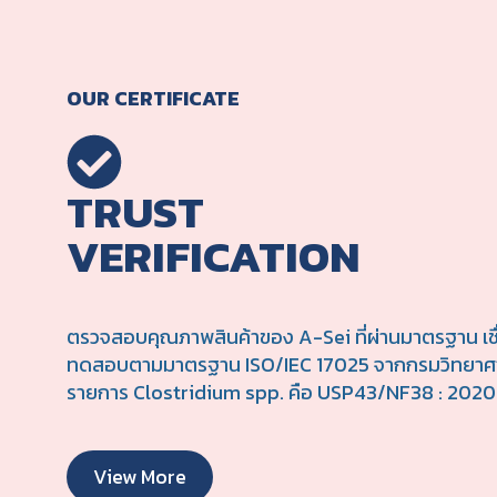
สีเทียน
กาว
OUR CERTIFICATE
ฝุ่นละออง
แป้ง
TRUST
มัน/ไขมัน
VERIFICATION
เหนียว
ครีมโลชั่น
ตรวจสอบคุณภาพสินค้าของ A-Sei ที่ผ่านมาตรฐาน เชื่อ
คราบสบู่
ทดสอบตามมาตรฐาน ISO/IEC 17025 จากกรมวิทยาศาส
รายการ Clostridium spp. คือ USP43/NF38 : 2020
หมากฝรั่ง
สนิม
View More