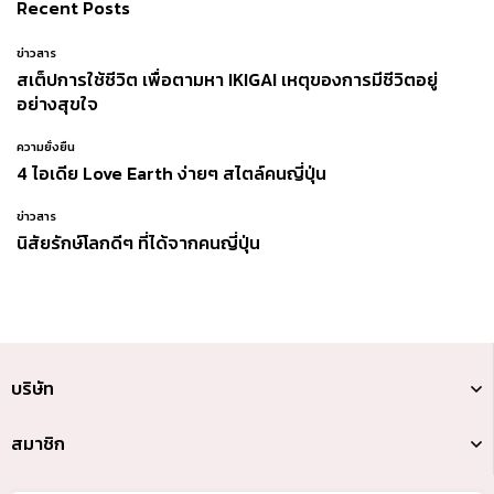
Recent Posts
ข่าวสาร
สเต็ปการใช้ชีวิต เพื่อตามหา IKIGAI เหตุของการมีชีวิตอยู่
อย่างสุขใจ
ความยั่งยืน
4 ไอเดีย Love Earth ง่ายๆ สไตล์คนญี่ปุ่น
ข่าวสาร
นิสัยรักษ์โลกดีๆ ที่ได้จากคนญี่ปุ่น
บริษัท
สมาชิก
Instagram